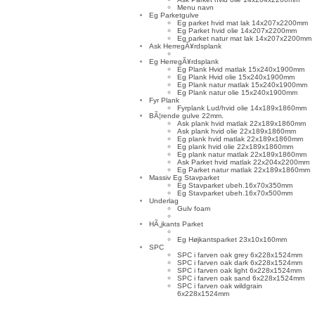
Menu navn
Eg Parketgulve
Eg parket hvid mat lak 14x207x2200mm
Eg Parket hvid olie 14x207x2200mm
Eg parket natur mat lak 14x207x2200mm
Ask HerregÃ¥rdsplank
Eg HerregÃ¥rdsplank
Eg Plank Hvid matlak 15x240x1900mm
Eg Plank Hvid olie 15x240x1900mm
Eg Plank natur matlak 15x240x1900mm
Eg Plank natur olie 15x240x1900mm
Fyr Plank
Fyrplank Lud/hvid olie 14x189x1860mm
BÃ¦rende gulve 22mm.
Ask plank hvid matlak 22x189x1860mm
Ask plank hvid olie 22x189x1860mm
Eg plank hvid matlak 22x189x1860mm
Eg plank hvid olie 22x189x1860mm
Eg plank natur matlak 22x189x1860mm
Ask Parket hvid matlak 22x204x2200mm
Eg Parket natur matlak 22x189x1860mm
Massiv Eg Stavparket
Eg Stavparket ubeh.16x70x350mm
Eg Stavparket ubeh.16x70x500mm
Underlag
Gulv foam
HÃ¸jkants Parket
Eg Højkantsparket 23x10x160mm
SPC
SPC i farven oak grey 6x228x1524mm
SPC i farven oak dark 6x228x1524mm
SPC i farven oak light 6x228x1524mm
SPC i farven oak sand 6x228x1524mm
SPC i farven oak wildgrain
6x228x1524mm