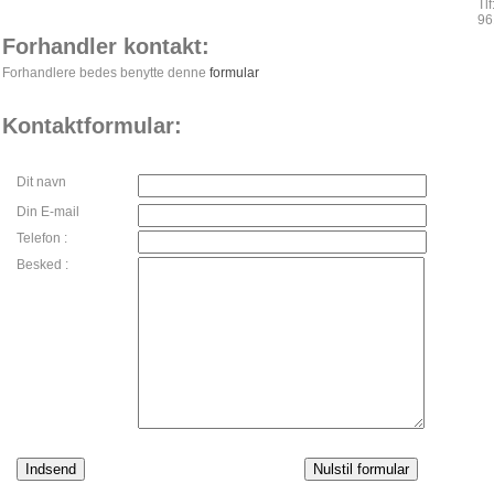
Tlf
96
Forhandler kontakt:
Forhandlere bedes benytte denne
formular
Kontaktformular:
Dit navn
Din E-mail
Telefon :
Besked :