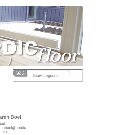
aren Boel
ail:
renboel@nordic-
or.dk