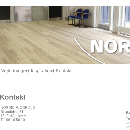
Vejledninger
Inspiration
Kontakt
Kontakt
NORDIC-FLOOR ApS
Strandetvej 31
K
7840 HÃ¸jslev Â·
Em
Tlf. 96 16 56 10
ka
flo